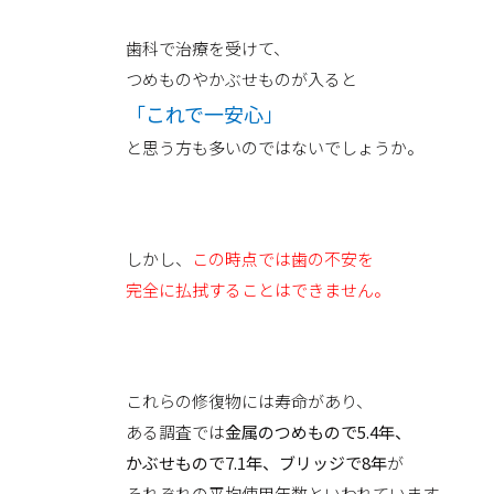
歯科で治療を受けて、
つめものやかぶせものが入ると
「これで一安心」
と思う方も多いのではないでしょうか。
しかし、
この時点では歯の不安を
完全に払拭することはできません。
これらの修復物には寿命があり、
ある調査では
金属のつめもので5.4年、
かぶせもので7.1年、ブリッジで8年
が
それぞれの平均使用年数といわれています。