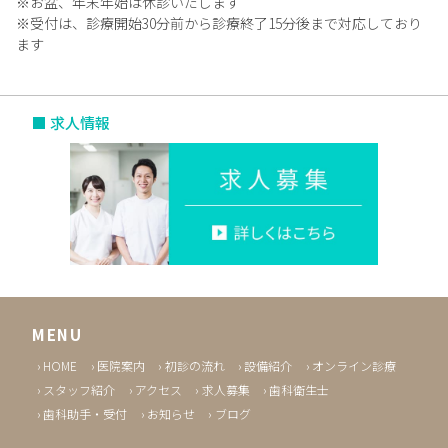
※お盆、年末年始は休診いたします
※受付は、診療開始30分前から診療終了15分後まで対応しており
ます
■ 求人情報
MENU
HOME
医院案内
初診の流れ
設備紹介
オンライン診療
スタッフ紹介
アクセス
求人募集
歯科衛生士
歯科助手・受付
お知らせ
ブログ