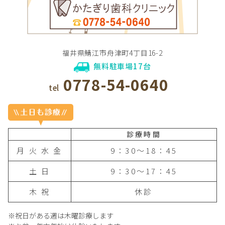
福井県鯖江市舟津町4丁目16-2
無料駐車場17台
0778-54-0640
tel
診療時間
月 火 水 金
9：30〜18：45
土 日
9：30〜17：45
木 祝
休診
※祝日がある週は木曜診療します