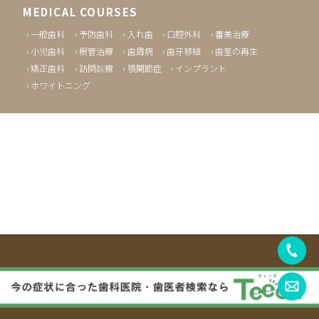
MEDICAL COURSES
一般歯科
予防歯科
入れ歯
口腔外科
審美治療
小児歯科
根管治療
歯周病
歯牙移植
歯茎の再生
矯正歯科
訪問診療
顎関節症
インプラント
ホワイトニング