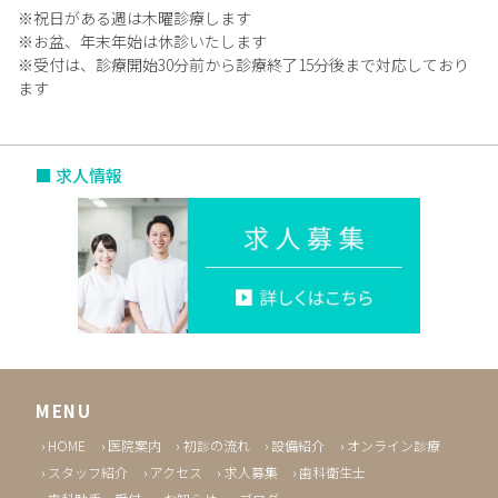
※祝日がある週は木曜診療します
※お盆、年末年始は休診いたします
※受付は、診療開始30分前から診療終了15分後まで対応しており
ます
■ 求人情報
MENU
HOME
医院案内
初診の流れ
設備紹介
オンライン診療
スタッフ紹介
アクセス
求人募集
歯科衛生士