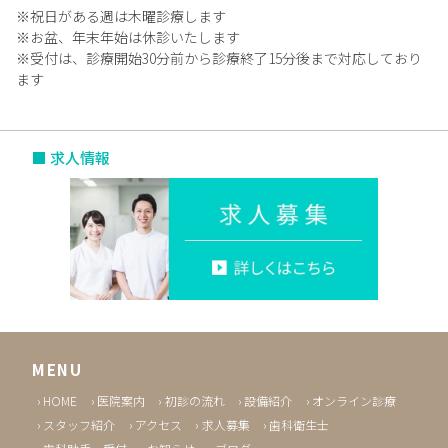
※祝日がある週は木曜診療します
※お盆、年末年始は休診いたします
※受付は、診療開始30分前から診療終了15分後まで対応しており
ます
■ 求人情報
MENU
HOME
医院案内
初診の流れ
設備紹介
オンライン診療
スタッフ紹介
アクセス
求人募集
歯科衛生士