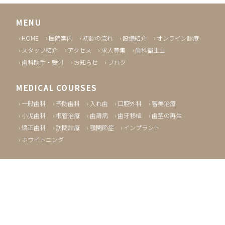
MENU
HOME
医院案内
初診の流れ
設備紹介
オンライン診療
スタッフ紹介
アクセス
求人募集
歯科衛生士
歯科助手・受付
お知らせ
ブログ
MEDICAL COURSES
一般歯科
予防歯科
入れ歯
口腔外科
審美治療
小児歯科
根管治療
歯周病
歯牙移植
歯茎の再生
矯正歯科
訪問診療
顎関節症
インプラント
ホワイトニング