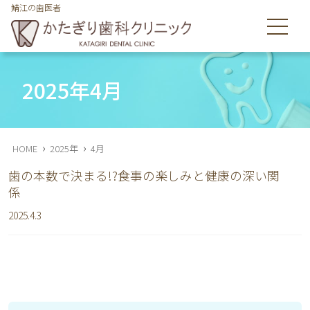
鯖江の歯医者
鯖江市舟津町の歯医者のかたぎり歯科クリニックは皆様の歯を
守ります
2025年4月
›
›
HOME
2025年
4月
歯の本数で決まる!?食事の楽しみと健康の深い関
係
2025.4.3