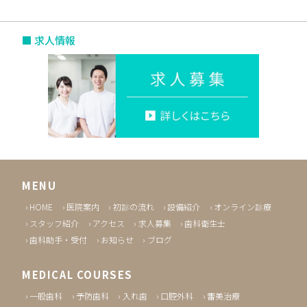
■ 求人情報
MENU
HOME
医院案内
初診の流れ
設備紹介
オンライン診療
スタッフ紹介
アクセス
求人募集
歯科衛生士
歯科助手・受付
お知らせ
ブログ
MEDICAL COURSES
一般歯科
予防歯科
入れ歯
口腔外科
審美治療